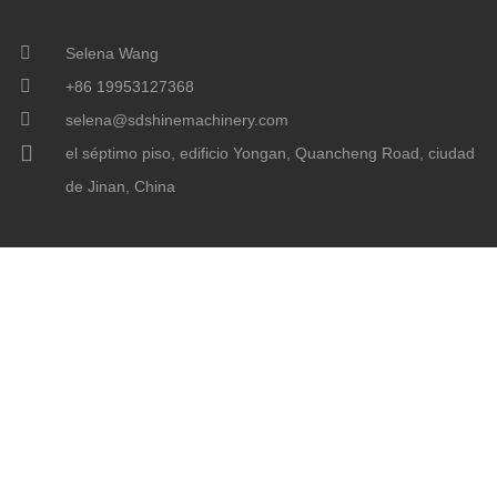
Selena Wang
+86 19953127368
selena@sdshinemachinery.com
el séptimo piso, edificio Yongan, Quancheng Road, ciudad
de Jinan, China