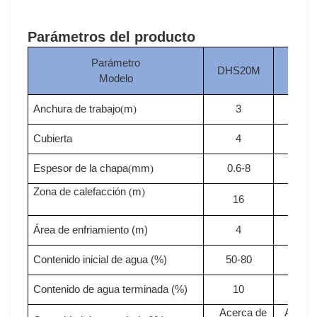
Parámetros del producto
Parámetro
DHS20M
DHS
Modelo
Anchura de trabajo
m
3
3
(
)
Cubierta
4
4
Espesor de la chapa
mm
0.6-8
0.6-
(
)
Zona de calefacción
m
(
)
16
18
Área de enfriamiento (m)
4
4
Contenido inicial de agua (%)
50-80
50-8
Contenido de agua terminada (%)
10
10
Acerca de
Acerca