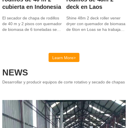
cubierta en Indonesia
deck en Laos
El secador de chapa de rodillos
Shine 48m 2 deck roller vener
de 40 m y 2 pisos con quemador
dryer con quemador de biomasa
de biomasa de 6 toneladas se
de 6ton en Loas se ha trabajado
puso en uso en Indonesia. El
durante varios años y está en
cliente instaló el secador de
buena estación.
chapa por sí mismo desde
nuestra guía de video y...
Learn More>
NEWS
Desarrollar y producir equipos de corte rotativo y secado de chapas