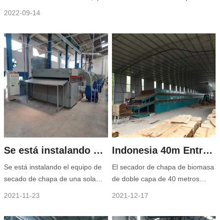
año. El quemador de biomasa Shine puede utilizar la madera de
2022-09-14
desecho triturada como combustible
Se está instalando un equipo de secado de chapa de una sola capa de Vietnam
Indonesia 40m Entrega de secador de chapa de biomasa de doble capa
Se está instalando el equipo de
El secador de chapa de biomasa
secado de chapa de una sola
de doble capa de 40 metros
capa de 40 metros del cliente
comprado por el cliente
2021-11-23
2021-12-17
vietnamita. Debido al impacto de
indonesio ha sido entregado,
la epidemia, el ingeniero no
junto con nuestro quemador de