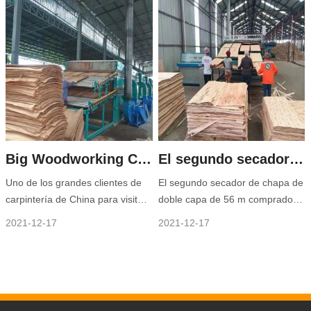
puede ir al sitio para instalarlo.
biomasa. El quemador de
Guiaremos al cliente para
biomasa es nuestro producto
completar la instalación sin
patentado, que puede quemar
problemas a través del video y
directamente la madera residual,
agradeceremos al cliente
ahorrando en gran medida el
costo.
Big Woodworking Compan visitó nuestra fábrica y realizó un pedido
El segundo secador de chapa en el Congo está instalado y funcionando con éxito
Uno de los grandes clientes de
El segundo secador de chapa de
carpintería de China para visitar
doble capa de 56 m comprado
nuestra fábrica y colocó un
por Huaxia Group Congo Branch
2021-12-17
2021-12-17
secador de chapa de 56 m 2
se instaló y operó con éxito en
cubiertas con quemador de
Gongo, el secador de chapa está
biomasa de 10 toneladas, la
equipado con nuestro quemador
capacidad es de
de biomasa de 6 toneladas, que
aproximadamente 100cbm por
puede usar la madera residual