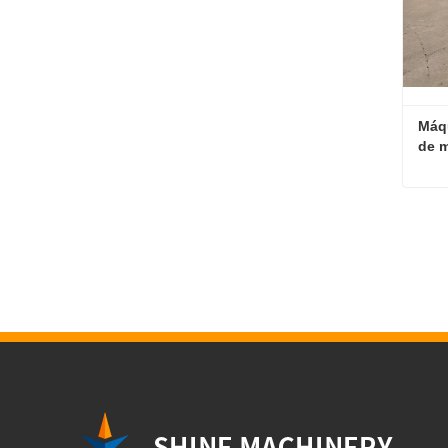
Máqu
de 
Con