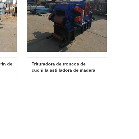
ín de 
Trituradora de troncos de 
cuchilla astilladora de madera
Máquina trituradora de aserrín de madera multifuncional
Trituradora de troncos de cuchilla astilladora de madera
Contactar ahora