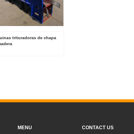
inas trituradoras de chapa 
madera
Máquinas trituradoras de chapa de madera
tactar ahora
MENU
CONTACT US