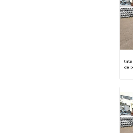
trit
de 
Con