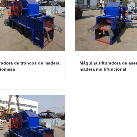
uradora de troncos de madera 
Máquina trituradora de aserr
biomasa
madera multifuncional
trituradora de troncos de madera de biomasa
tactar ahora
Contactar ahora