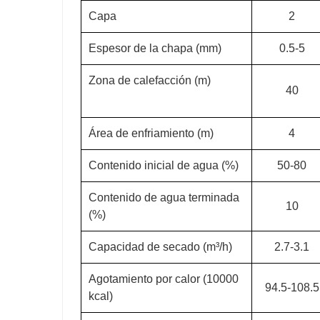
Capa
2
Espesor de la chapa (mm)
0.5-5
Zona de calefacción (m)
40
Área de enfriamiento (m)
4
Contenido inicial de agua (%)
50-80
Contenido de agua terminada
10
(%)
Capacidad de secado (m³/h)
2.7-3.1
Agotamiento por calor (10000
94.5-108.5
kcal)