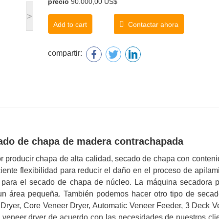
precio
90.000,00 US$
>
Add to cart
Contactar ahora
compartir:
ado de chapa de madera contrachapada
r producir chapa de alta calidad, secado de chapa con conteni
nte flexibilidad para reducir el daño en el proceso de apilam
 para el secado de chapa de núcleo. La máquina secadora 
r un área pequeña. También podemos hacer otro tipo de secad
Dryer, Core Veneer Dryer, Automatic Veneer Feeder, 3 Deck V
 veneer dryer de acuerdo con las necesidades de nuestros clie