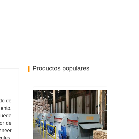
Productos populares
do de
iento.
puede
or de
eneer
ntes.