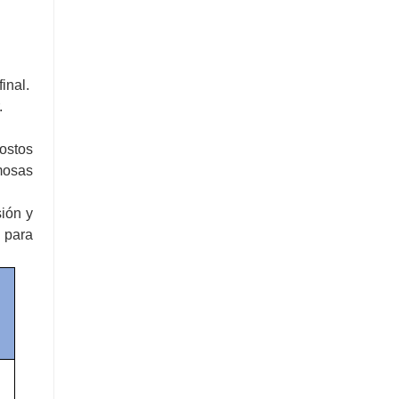
inal.
.
costos
amosas
sión y
 para