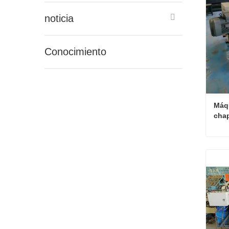
noticia
Conocimiento
Máqu
chap
de a
Con