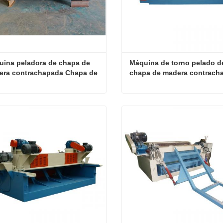
ina peladora de chapa de 
Máquina de torno pelado de
era contrachapada Chapa de 
chapa de madera contrach
co
Máquina peladora de chapa de madera contrachapada Chapa de tronco
tactar ahora
Contactar ahora