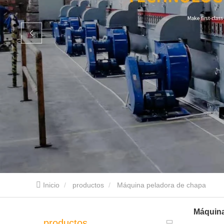
Inicio
productos
Máquina peladora de chapa
Máquina
productos