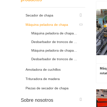
Secador de chapa
Máquina peladora de chapa
Máquina peladora de chapa de 4 pies
Desbarbador de troncos de madera de 4 pies
Máquina peladora de chapa de 8 pies
Desbarbador de troncos de madera de 8 pies
Máqu
Amoladora de cuchillos
rota
Trituradora de madera
Piezas de secador de chapa
Con
Sobre nosotros