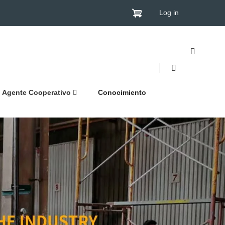
Log in
Agente Cooperativo
Conocimiento