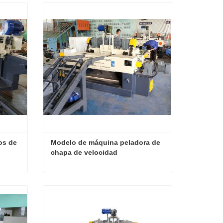
s de 
Modelo de máquina peladora de 
chapa de velocidad
Máquina peladora de troncos de chapa de madera
Modelo de máquina peladora de chapa de velocidad
Contactar ahora