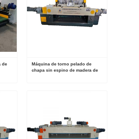
 de 
Máquina de torno pelado de 
chapa sin espino de madera de 
tronco
Máquina peladora de chapa de madera de alta velocidad
Máquina de torno pelado de chapa sin espino de madera de tronco
Contactar ahora