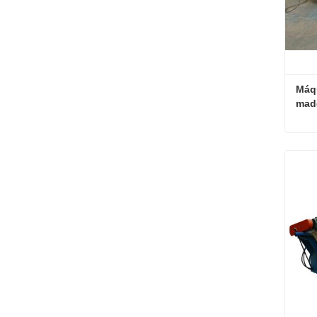
Máqu
mad
tron
Con