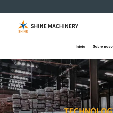
Inicio
Sobre noso