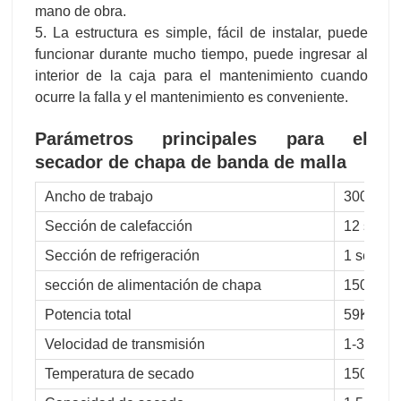
mano de obra.
5. La estructura es simple, fácil de instalar, puede
funcionar durante mucho tiempo, puede ingresar al
interior de la caja para el mantenimiento cuando
ocurre la falla y el mantenimiento es conveniente.
Parámetros principales para
el
secador de chapa de banda de malla
Ancho de trabajo
3000 m
Sección de calefacción
12 secc
Sección de refrigeración
1 secci
sección de alimentación de chapa
1500 m
Potencia total
59KW
Velocidad de transmisión
1-30m/m
Temperatura de secado
150-180