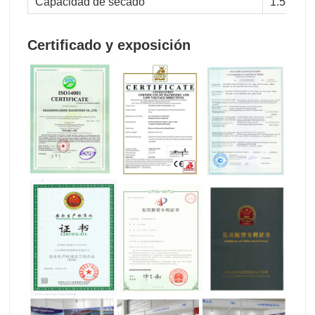
Capacidad de secado
1.5--2m³
Certificado y exposición