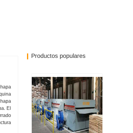
Productos populares
chapa
quina
chapa
a. El
rrado
ctura