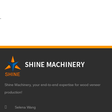
-
Shine Machinery, your end-to-end expertise for wood veneer
production!
Selena Wang