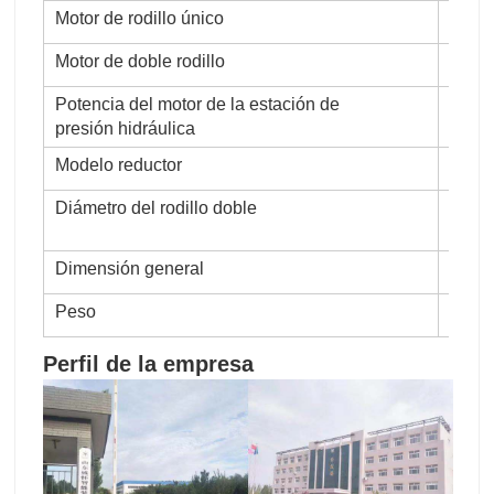
Motor de rodillo único
11kw
Motor de doble rodillo
11kw
Potencia del motor de la estación de
7.5k
presión hidráulica
Modelo reductor
Reduc
Diámetro del rodillo doble
180 m
dient
Dimensión general
(L) 3
Peso
3800
Perfil de la empresa