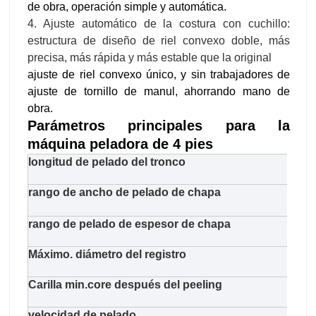
de obra, operación simple y automática.
4. Ajuste automático de la costura con cuchillo:
estructura de diseño de riel convexo doble, más
precisa, más rápida y más estable que la original
ajuste de riel convexo único, y sin trabajadores de
ajuste de tornillo de manul, ahorrando mano de
obra.
Parámetros principales para la
máquina peladora de 4 pies
longitud de pelado del tronco
970
rango de ancho de pelado de chapa
660
rango de pelado de espesor de chapa
1,0-
Máximo. diámetro del registro
650
Carilla min.core después del peeling
38 
velocidad de pelado
48m/