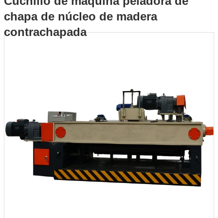
Cuchillo de máquina peladora de
chapa de núcleo de madera
chapa de núcleo de madera contrachapada
contrachapada