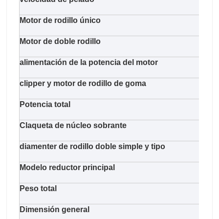
Motor de rodillo único
11kw
Motor de doble rodillo
11kw
alimentación de la potencia del motor
11k
clipper y motor de rodillo de goma
5.5k
Potencia total
62.7
Claqueta de núcleo sobrante
neum
diamenter de rodillo doble simple y tipo
125 
Modelo reductor principal
Supe
Peso total
1300
Dimensión general
580