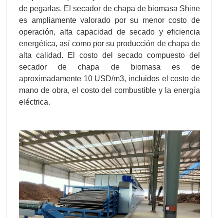
cuarta generación
, que personalizamos para nuestros
de pegarlas. El secador de chapa de biomasa Shine
es ampliamente valorado por su menor costo de
clientes según sus necesidades y requisitos específicos.
operación, alta capacidad de secado y eficiencia
La secadora de Shine es bien aceptada por los clientes
energética, así como por su producción de chapa de
europeos con su nivel
seleccionable
de automatización
alta calidad. El costo del secado compuesto del
secador de chapa de biomasa es de
, diversas
opciones de fuentes de calefacción
,
aproximadamente 10 USD/m3, incluidos el costo de
orientación selectiva de
componentes eléctricos
y
mano de obra, el costo del combustible y la energía
personalización
según regiones.
eléctrica.