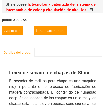
Shine posee
la tecnología patentada del sistema de
intercambio de calor y circulación de aire Hoa
. El
intercambiador de calor de Shine adopta
una
precio
0,00 US$
transferencia de calor paso a paso
, y las
especificaciones de cada sección del intercambiador de
Add to cart
Contactar ahora
calor son diferentes, el aire caliente en el ventilador del
intercambiador de calor se emite uniformemente a las
chapas.
Detalles del producto
El secador de chapa de Shine tiene un ahorro de
energía del 35%
. El ventilador de aire caliente y el
ventilador de aire frío de la secadora utilizan el último
ventilador de flujo axial, que reduce el consumo de
Línea de secado de chapas de Shine
energía y la potencia total de toda la secadora
ha
El secador de rodillos para chapa es una máquina
disminuido en un 35%
, por lo que el costo de operación
muy importante en el proceso de fabricación de
es mínimo.
madera contrachapada. El contenido de humedad
después del secado de las chapas es uniforme y las
El secador de chapa de Shine se ha actualizado a
la
chapas están planas y en buenas condiciones antes