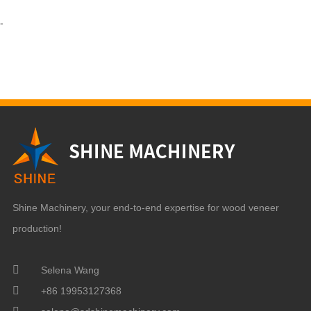
-
Shine Machinery, your end-to-end expertise for wood veneer
production!
Selena Wang
+86 19953127368