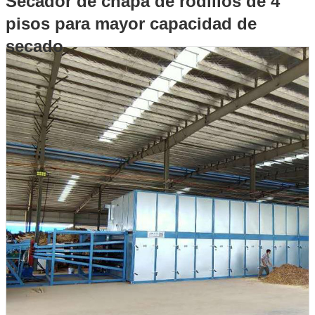
Secador de chapa de rodillos de 4
pisos para mayor capacidad de
capacidad de secado
secado