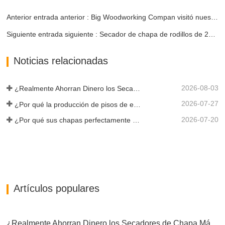
Anterior entrada anterior : Big Woodworking Compan visitó nuestra fábrica y realizó un pedido
Siguiente entrada siguiente : Secador de chapa de rodillos de 24 m para clientes de Brasil
Noticias relacionadas
2026-08-03
¿Realmente Ahorran Dinero los Secadores de Chapa Más Grandes?
2026-07-27
¿Por qué la producción de pisos de eucalipto necesita un secador de chapas?
2026-07-20
¿Por qué sus chapas perfectamente secadas se rehumedecen?
Artículos populares
¿Realmente Ahorran Dinero los Secadores de Chapa Más Grandes?