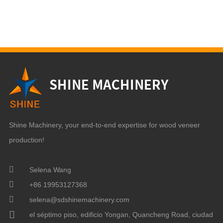
Shine Machinery, your end-to-end expertise for wood veneer
production!
Selena Wang
+86 19953127368
selena@sdshinemachinery.com
el séptimo piso, edificio Yongan, Quancheng Road, ciudad