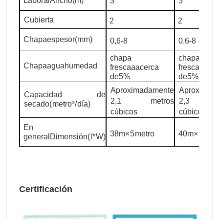
Laboral
Ancho(m)
3
3
Cubierta
2
2
Chapa
espesor
(mm)
0,6-8
0,6-8
chapa
chapa
Chapa
agua
humedad
fresca
a
acerca
fresca
a
ace
de
5%
de
5%
Aproximadamente
Aproximad
Capacidad de
2,1 metros
2,3 me
secado
(
metro
³/
día
)
cúbicos
cúbicos
En
38m
×5
metro
40m
×5
metr
general
Dimensión
(
l
*
W)
Certificación