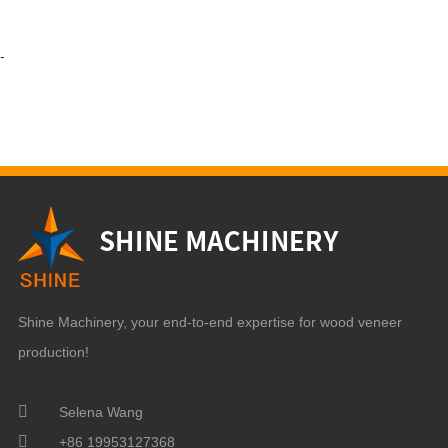
-
Shine Machinery, your end-to-end expertise for wood veneer
production!
Selena Wang
+86 19953127368