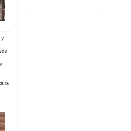
costo
Máquina de secado de prensa caliente de chapa de bajo costo
Contactar ahora
 y
uede
la
ctura