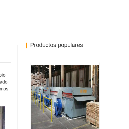
Productos populares
pio
iado
gamos