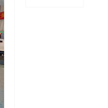
costo
Máquina de secado de prensa caliente de chapa de bajo costo
Contactar ahora