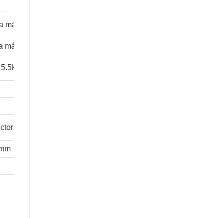
 la máquina
 la máquina
e 5.5KW
uctor ampliado.
 mm