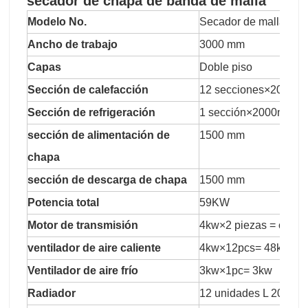
secador de chapa de banda de malla
Modelo No.
Secador de malla de 
Ancho de trabajo
3000 mm
Capas
Doble piso
Sección de calefacción
12 secciones×2000
Sección de refrigeración
1 sección×2000mm=
sección de alimentación de
1500 mm
chapa
sección de descarga de chapa
1500 mm
Potencia total
59KW
Motor de transmisión
4kw×2 piezas = contro
ventilador de aire caliente
4kw×12pcs= 48kw
Ventilador de aire frío
3kw×1pc= 3kw
Radiador
12 unidades L 200