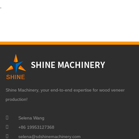
-
Shine Machinery, your end-to-end expertise for wood veneer
production!
Selena Wang
+86 19953127368
selena@sdshinemachinery.com