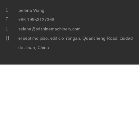
Selena Wang
+86 19953127368
selena@sdshinemachinery.com
el séptimo piso, edificio Yongan, Quancheng Road, ciudad
de Jinan, China