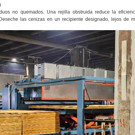
)
iduos no quemados. Una rejilla obstruida reduce la eficienc
seche las cenizas en un recipiente designado, lejos de ma