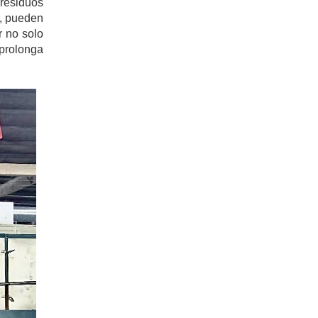
 residuos
o, pueden
r no solo
 prolonga