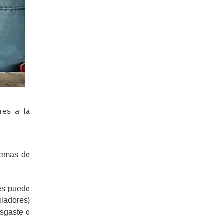
res a la
lemas de
res puede
iladores)
esgaste o