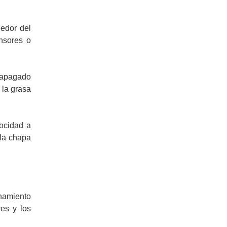
dedor del
ensores o
o/apagado
 la grasa
ocidad a
 la chapa
onamiento
es y los