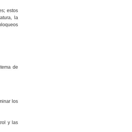
es; estos
tura, la
 bloqueos
istema de
minar los
rol y las