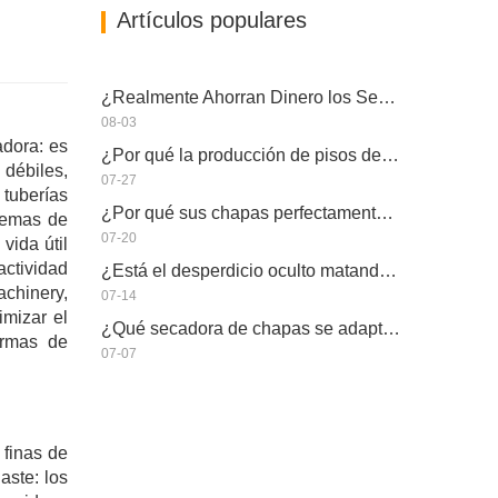
Artículos populares
¿Realmente Ahorran Dinero los Secadores de Chapa Más Grandes?
08-03
dora: es
¿Por qué la producción de pisos de eucalipto necesita un secador de chapas?
 débiles,
07-27
tuberías
¿Por qué sus chapas perfectamente secadas se rehumedecen?
stemas de
07-20
vida útil
ctividad
¿Está el desperdicio oculto matando la capacidad real de su secador de chapas?
chinery,
07-14
imizar el
¿Qué secadora de chapas se adapta a su fábrica?
ormas de
07-07
finas de
aste: los