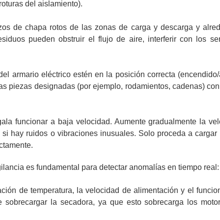
roturas del aislamiento).
trozos de chapa rotos de las zonas de carga y descarga y alre
duos pueden obstruir el flujo de aire, interferir con los s
del armario eléctrico estén en la posición correcta (encendid
las piezas designadas (por ejemplo, rodamientos, cadenas) con
 funcionar a baja velocidad. Aumente gradualmente la vel
 si hay ruidos o vibraciones inusuales. Solo proceda a cargar
ectamente.
gilancia es fundamental para detectar anomalías en tiempo real:
ación de temperatura, la velocidad de alimentación y el funci
e sobrecargar la secadora, ya que esto sobrecarga los motor