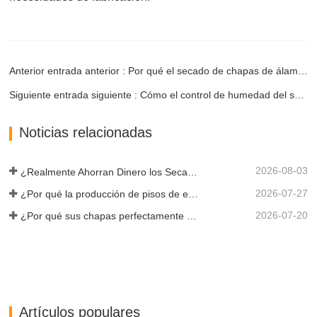
Anterior entrada anterior : Por qué el secado de chapas de álamo y de haya es diferente
Siguiente entrada siguiente : Cómo el control de humedad del secador de chapa previene defectos en la madera contrachapada
Noticias relacionadas
2026-08-03
¿Realmente Ahorran Dinero los Secadores de Chapa Más Grandes?
2026-07-27
¿Por qué la producción de pisos de eucalipto necesita un secador de chapas?
2026-07-20
¿Por qué sus chapas perfectamente secadas se rehumedecen?
Artículos populares