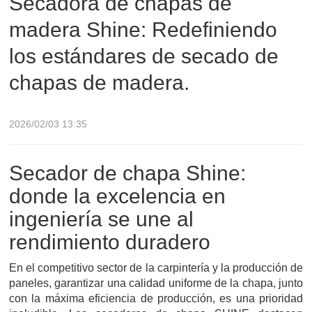
Secadora de chapas de
madera Shine: Redefiniendo
de chapas de madera.
los estándares de secado de
chapas de madera.
2026/02/03 13:35
Secador de chapa Shine:
donde la excelencia en
ingeniería se une al
rendimiento duradero
En el competitivo sector de la carpintería y la producción de
paneles, garantizar una calidad uniforme de la chapa, junto
con la máxima eficiencia de producción, es una prioridad