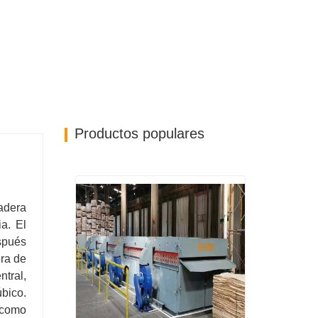
Productos populares
adera
a. El
spués
era de
tral,
bico.
 como