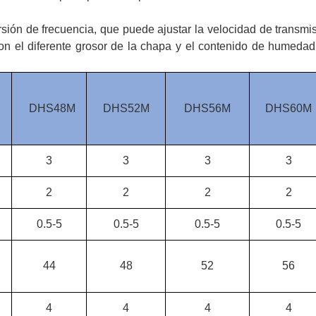
sión de frecuencia, que puede ajustar la velocidad de transmi
n el diferente grosor de la chapa y el contenido de humedad
DHS48M
DHS52M
DHS56M
DHS60M
3
3
3
3
2
2
2
2
0.5-5
0.5-5
0.5-5
0.5-5
44
48
52
56
4
4
4
4