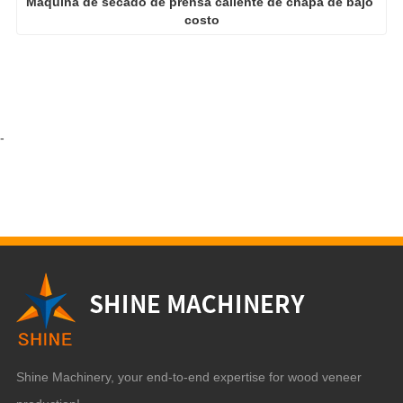
-
Shine Machinery, your end-to-end expertise for wood veneer
production!
Selena Wang
+86 19953127368
selena@sdshinemachinery.com