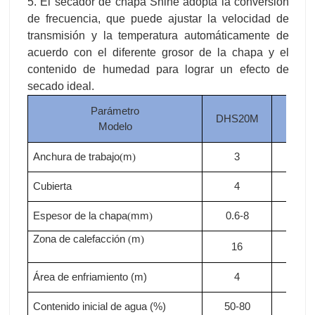
Parámetro
DHS20M
DHS
Modelo
Anchura de trabajo
m
3
3
(
)
Cubierta
4
4
Espesor de la chapa
mm
0.6-8
0.6-
(
)
Zona de calefacción
m
(
)
16
18
Área de enfriamiento (m)
4
4
Contenido inicial de agua (%)
50-80
50-8
Contenido de agua terminada (%)
10
10
Acerca de
Acerca
Capacidad de secado (m³/h)
3
3.3
Agotamiento por calor
10000
Acerca de
Acer
(
kcal/h
105
de11
)