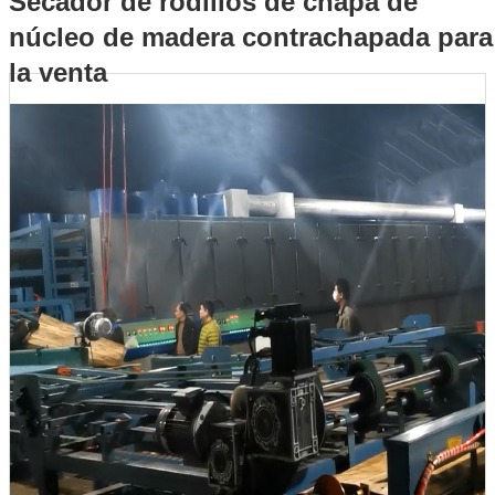
Secador de rodillos de chapa de
núcleo de madera contrachapada para
contrachapada para la venta
la venta