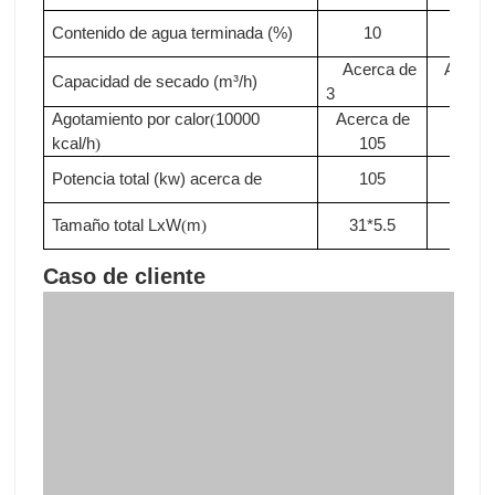
Potencia total (kw)
acerca de
105
110
Tamaño total LxW
m
31*5.5
33*5
(
)
Caso de cliente