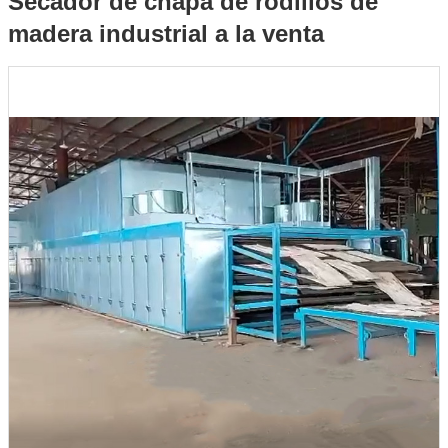
Secador de chapa de rodillos de
madera industrial a la venta
la venta