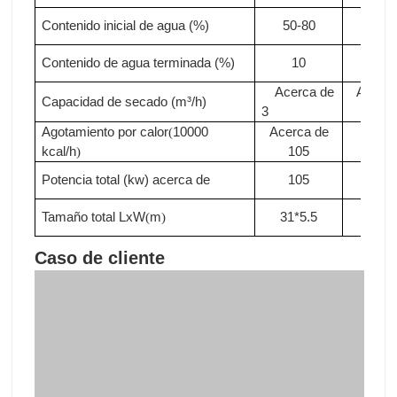
Contenido inicial de agua (%)
50-80
50-8
Contenido de agua terminada (%)
10
10
Acerca de
Acerca
Capacidad de secado (m³/h)
3
3.3
Agotamiento por calor
10000
Acerca de
Acer
(
kcal/h
105
de11
)
Potencia total (kw)
acerca de
105
110
Tamaño total LxW
m
31*5.5
33*5
(
)
Caso de cliente