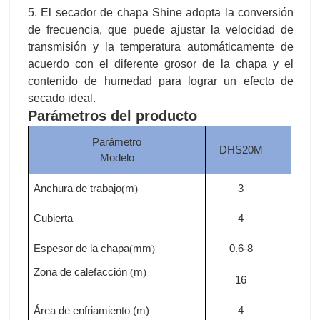
5. El secador de chapa Shine adopta la conversión
de frecuencia, que puede ajustar la velocidad de
transmisión y la temperatura automáticamente de
acuerdo con el diferente grosor de la chapa y el
contenido de humedad para lograr un efecto de
secado ideal.
Parámetros del producto
Parámetro
DHS20M
DHS
Modelo
Anchura de trabajo
m
3
3
(
)
Cubierta
4
4
Espesor de la chapa
mm
0.6-8
0.6-
(
)
Zona de calefacción
m
(
)
16
18
Área de enfriamiento (m)
4
4