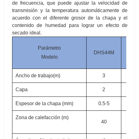
acuerdo con el diferente grosor de la chapa y el
contenido de humedad para lograr un efecto de
secado ideal.
Parámetro
DHS44M
DHS
Modelo
Ancho de trabajo(m)
3
3
Capa
2
2
Espesor de la chapa (mm)
0.5-5
0.5
Zona de calefacción (m)
40
4
Área de enfriamiento (m)
4
4