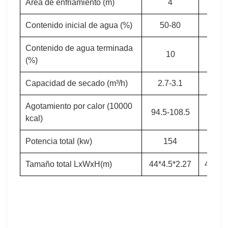
Contenido inicial de agua (%)
50-80
50-
Contenido de agua terminada
10
1
(%)
Capacidad de secado (m³/h)
2.7-3.1
3-3
Agotamiento por calor (10000
94.5-108.5
105-1
kcal)
Potencia total (kw)
154
16
Tamaño total LxWxH(m)
44*4.5*2.27
48*4.5