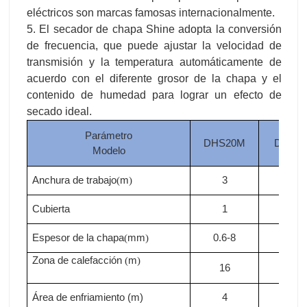
eléctricos son marcas famosas internacionalmente.
5. El secador de chapa Shine adopta la conversión
de frecuencia, que puede ajustar la velocidad de
transmisión y la temperatura automáticamente de
acuerdo con el diferente grosor de la chapa y el
contenido de humedad para lograr un efecto de
secado ideal.
Parámetro
DHS20M
DHS2
Modelo
Anchura de trabajo
m
3
3
(
)
Cubierta
1
1
Espesor de la chapa
mm
0.6-8
0.6-8
(
)
Zona de calefacción
m
(
)
16
20
Área de enfriamiento (m)
4
4