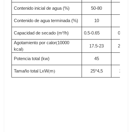
Contenido inicial de agua (%)
50-80
50-80
Contenido de agua terminada (%)
10
10
Capacidad de secado (m³/h)
0.5-0.65
0.65-0.
Agotamiento por calor
10000
(
17.5-23
23-28
.
kcal
)
Potencia total (kw)
4
5
5
0
Tamaño total LxW
m
2
5
*4,5
2
9
*4,5
(
)