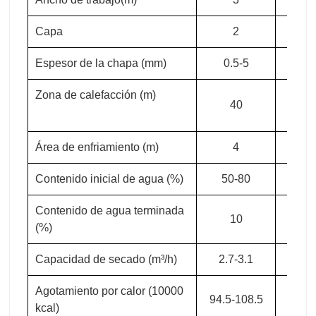
Capa
2
2
Espesor de la chapa (mm)
0.5-5
0.5
Zona de calefacción (m)
40
4
Área de enfriamiento (m)
4
4
Contenido inicial de agua (%)
50-80
50-
Contenido de agua terminada
10
1
(%)
Capacidad de secado (m³/h)
2.7-3.1
3-3
Agotamiento por calor (10000
94.5-108.5
105-1
kcal)