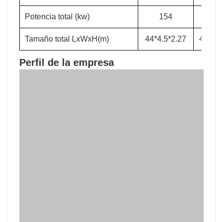
Potencia total (kw)
154
16
Tamaño total LxWxH(m)
44*4.5*2.27
48*4.5
Perfil de la empresa