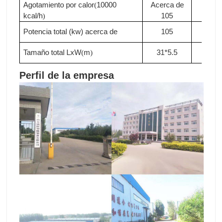
Agotamiento por calor
10000
Acerca de
Acer
(
kcal/h
105
de11
)
Potencia total (kw)
acerca de
105
110
Tamaño total LxW
m
31*5.5
33*5
(
)
Perfil de la empresa