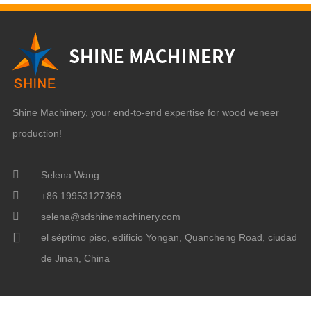
Shine Machinery, your end-to-end expertise for wood veneer
production!
Selena Wang
+86 19953127368
selena@sdshinemachinery.com
el séptimo piso, edificio Yongan, Quancheng Road, ciudad
de Jinan, China