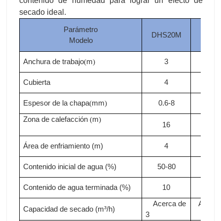
contenido de humedad para lograr un efecto de
secado ideal.
Parámetro
DHS20M
DHS
Modelo
Anchura de trabajo
m
3
3
(
)
Cubierta
4
4
Espesor de la chapa
mm
0.6-8
0.6-
(
)
Zona de calefacción
m
(
)
16
18
Área de enfriamiento (m)
4
4
Contenido inicial de agua (%)
50-80
50-8
Contenido de agua terminada (%)
10
10
Acerca de
Acerca
Capacidad de secado (m³/h)
3
3.3