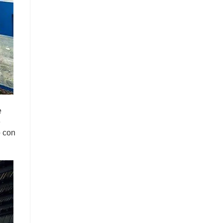
e
e
o con