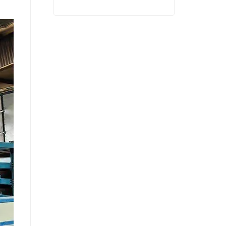
costo
Máquina de secado de prensa caliente de chapa de bajo costo
Contactar ahora