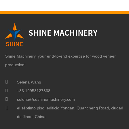
Shine Machinery, your end-to-end expertise for wood veneer
production!
Selena Wang
+86 19953127368
selena@sdshinemachinery.com
el séptimo piso, edificio Yongan, Quancheng Road, ciudad
de Jinan, China