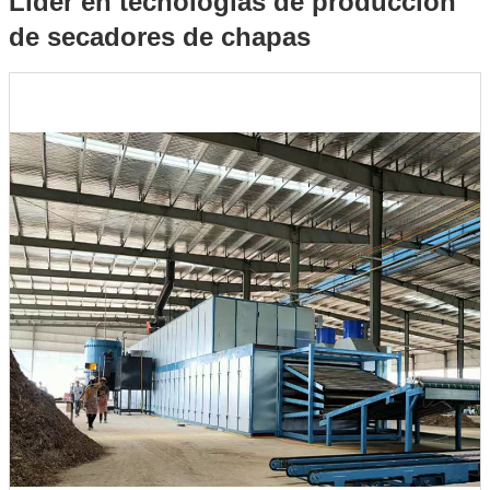
Líder en tecnologías de producción
de secadores de chapas
chapas