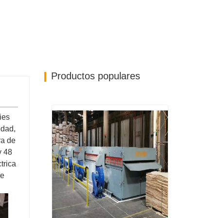
Productos populares
ies
edad,
ra de
y 48
trica
de