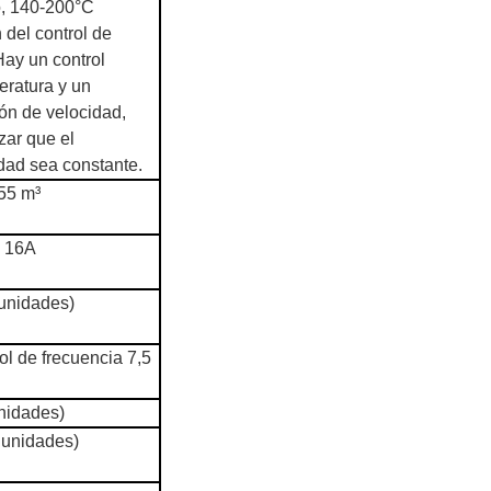
, 140-200°C
 del control de
Hay un control
eratura y un
ón de velocidad,
zar que el
ad sea constante.
55 m³
a 16A
unidades)
ol de frecuencia 7,5
nidades)
 unidades)