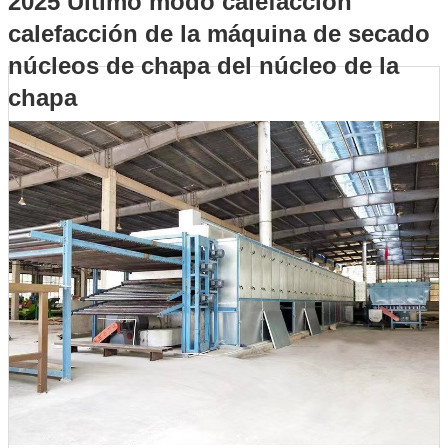
2025 Último modo calefacción
calefacción de la máquina de secado
máquina de secado núcleos de chapa del núcleo de la chapa
núcleos de chapa del núcleo de la
chapa