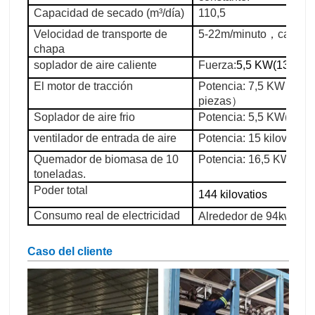
Capacidad de secado (m³/día)
110,5
Velocidad de transporte de
5-22m/minuto
，
cadena
chapa
soplador de aire caliente
Fuerza:
5,5 KW
(13
orde
El motor de tracción
Potencia: 7,5 KW
，
con
piezas
）
Soplador de aire frio
Potencia: 5,5 KW
(
2 pie
ventilador de entrada de aire
Potencia: 15 kilovatios
Quemador de biomasa de 10
Potencia: 16,5 KW
toneladas.
Poder total
144 kilovatios
Consumo real de electricidad
Alrededor de 94kwh po
Caso del cliente