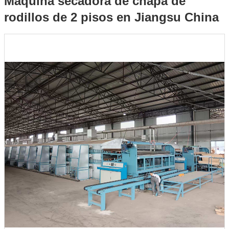
Máquina secadora de chapa de
rodillos de 2 pisos en Jiangsu China
Jiangsu China