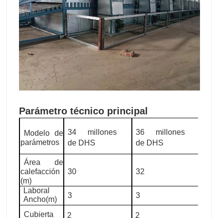
Parámetro técnico principal
34 millones
36 millones
38 
Modelo de
parámetros
de DHS
de DHS
de 
Área de
calefacción
30
32
34
(m)
Laboral
3
3
3
Ancho(m)
Cubierta
2
2
2