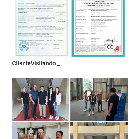
ClienteVisitando
_