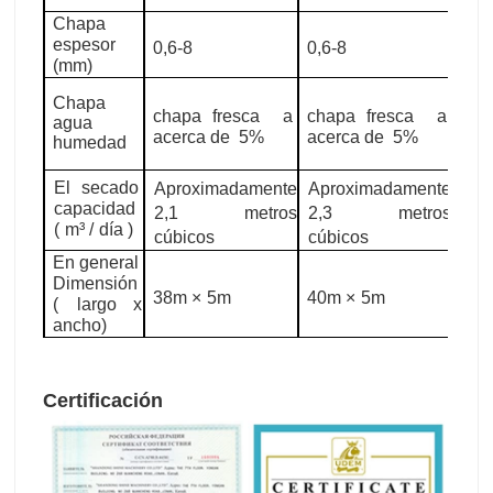
Chapa
espesor
0,6-8
0,6-8
0,6-
(mm)
Chapa
chapa fresca
a
chapa fresca
a
cha
agua
acerca de
5%
acerca de
5%
ace
humedad
El secado
Aproximadamente
Aproximadamente
Apr
capacidad
2,1 metros
2,3 metros
2,
(
m³
/
día
)
cúbicos
cúbicos
cúb
En general
Dimensión
38m
×
5m
40m
×
5m
42
(
largo
x
ancho)
Certificación