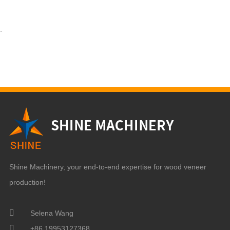
-
Shine Machinery, your end-to-end expertise for wood veneer
production!
Selena Wang
+86 19953127368