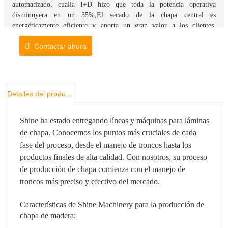
automatizado
, cual
la I+D hizo que toda la potencia operativa
disminuyera en un 35%,
El secado de la chapa central es
energéticamente eficiente y aporta un gran valor a los clientes.
brillar
Quemador de biomasa
Podría quemar residuos de madera secos y
Contactar ahora
húmedos, reduciendo en gran medida el costo de enterramiento del
secado de biomasa.
Detalles del producto
Shine ha estado entregando líneas y máquinas para láminas
de chapa. Conocemos los puntos más cruciales de cada
fase del proceso, desde el manejo de troncos hasta los
productos finales de alta calidad. Con nosotros, su proceso
de producción de chapa comienza con el manejo de
troncos más preciso y efectivo del mercado.
Características de Shine Machinery para la producción de
chapa de madera: