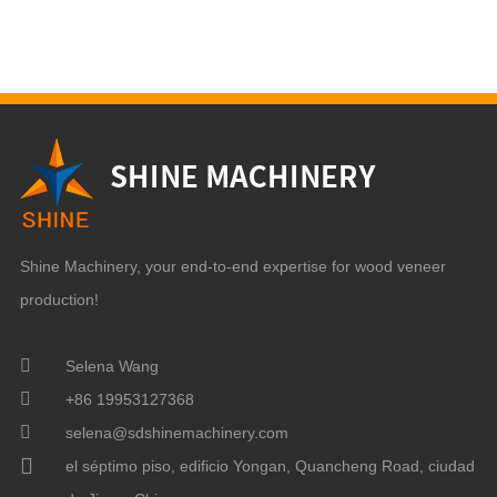
Shine Machinery, your end-to-end expertise for wood veneer
production!
Selena Wang
+86 19953127368
selena@sdshinemachinery.com
el séptimo piso, edificio Yongan, Quancheng Road, ciudad