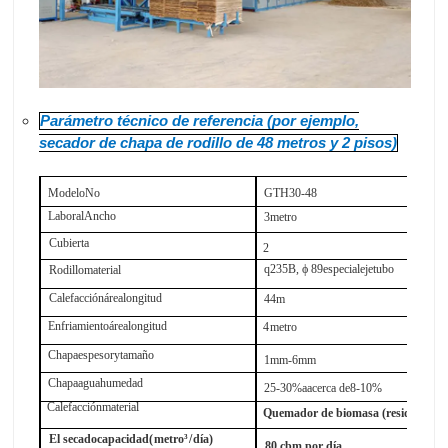
Parámetro técnico de referencia (por ejemplo,
secador de chapa de rodillo de 48 metros y 2 pisos)
Modelo
No
GTH
30-48
Laboral
Ancho
3
metro
Cubierta
2
q
235
B
, ϕ 89
especial
eje
tubo
Rodillo
material
Calefacción
área
longitud
44m
Enfriamiento
área
longitud
4
metro
Chapa
espesor
y
tamaño
1mm-6mm
Chapa
agua
humedad
25-30%
a
acerca de
8-10%
Calefacción
material
Quemador de biomasa (residuos de
El secado
capacidad
(
metro
³/
día
)
80 cbm por día