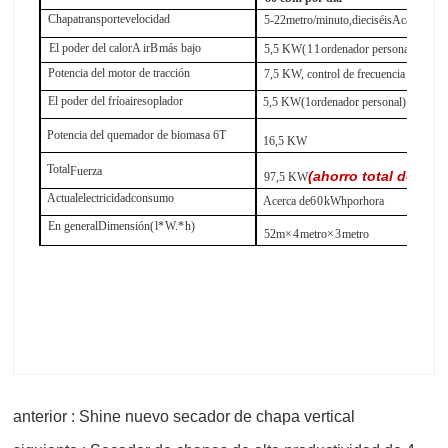
Chapa
transporte
velocidad
5-22
metro
/
minuto,
dieciséis
A
cadena
El poder del calor
A
ir
B
más bajo
5,5 KW
(11
ordenador personal
)
Potencia del motor de tracción
7,5 KW, control de frecuencia (2 pieza
El poder del frío
aire
soplador
5,5 KW
(1
ordenador personal
)
Potencia del quemador de biomasa 6T
16,5 KW
Total
Fuerza
(ahorro total de ene
97,5 KW
Actual
electricidad
consumo
Acerca de
60
kWh
por
hora
En general
Dimensión
(
l
*
W.
*
h
)
52m
×
4
metro
×
3
metro
anterior : Shine nuevo secador de chapa vertical