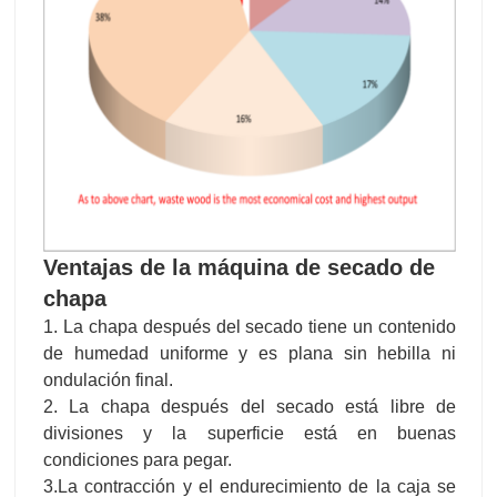
Ventajas de la máquina de secado de
chapa
1. La chapa después del secado tiene un contenido
de humedad uniforme y es plana sin hebilla ni
ondulación final.
2. La chapa después del secado está libre de
divisiones y la superficie está en buenas
condiciones para pegar.
3.La contracción y el endurecimiento de la caja se
mantienen al mínimo y se evitan el colapso y el
panal.
4. El secador de chapa Shine está equipado con un
sistema de control automático con méritos de ahorro
de costos de mano de obra, fácil operación y baja
tasa de fallas. Los principales componentes