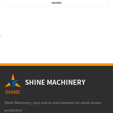
Shine Machinery, your end-to-end expertise for wood veneer
production!
Selena Wang
+86 19953127368
selena@sdshinemachinery.com
el séptimo piso, edificio Yongan, Quancheng Road, ciudad