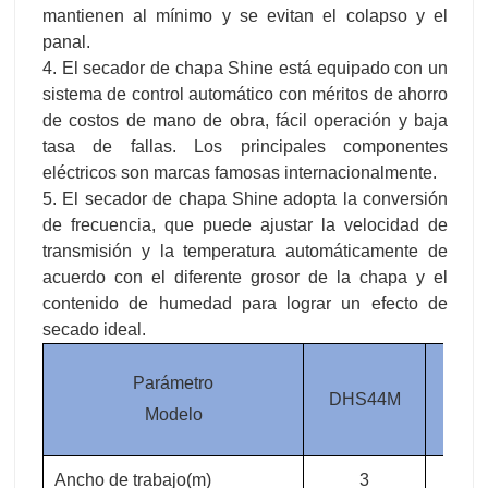
eléctricos son marcas famosas internacionalmente.
5. El secador de chapa Shine adopta la conversión
de frecuencia, que puede ajustar la velocidad de
transmisión y la temperatura automáticamente de
acuerdo con el diferente grosor de la chapa y el
contenido de humedad para lograr un efecto de
secado ideal.
Parámetro
DHS44M
DHS
Modelo
Ancho de trabajo(m)
3
3
Capa
2
2
Espesor de la chapa (mm)
0.5-5
0.5
Zona de calefacción (m)
40
4