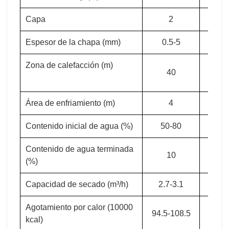
Área de enfriamiento (m)
4
4
Contenido inicial de agua (%)
50-80
50-
Contenido de agua terminada
10
1
(%)
Capacidad de secado (m³/h)
2.7-3.1
3-3
Agotamiento por calor (10000
94.5-108.5
105-1
kcal)
Potencia total (kw)
154
16
Tamaño total LxWxH(m)
44*4.5*2.27
48*4.5
Caso de cliente