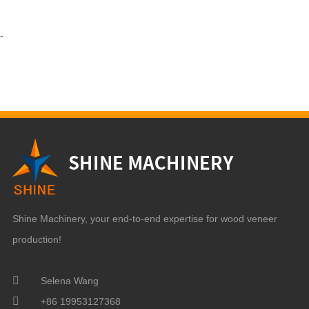
-
Shine Machinery, your end-to-end expertise for wood veneer
production!
Selena Wang
+86 19953127368