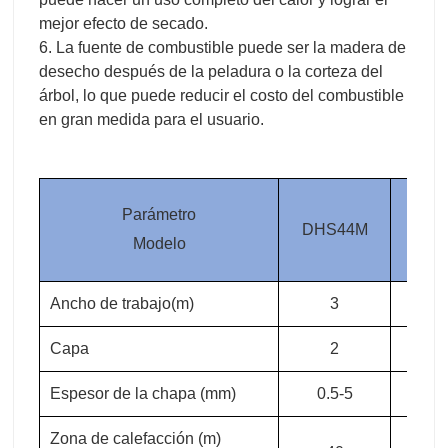
mejor efecto de secado.
6. La fuente de combustible puede ser la madera de
desecho después de la peladura o la corteza del
árbol, lo que puede reducir el costo del combustible
en gran medida para el usuario.
Parámetro
DHS44M
DHS
Modelo
Ancho de trabajo(m)
3
3
Capa
2
2
Espesor de la chapa (mm)
0.5-5
0.5
Zona de calefacción (m)