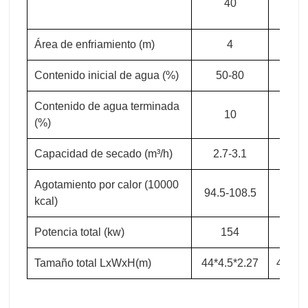
40
4
Área de enfriamiento (m)
4
4
Contenido inicial de agua (%)
50-80
50-
Contenido de agua terminada
10
1
(%)
Capacidad de secado (m³/h)
2.7-3.1
3-3
Agotamiento por calor (10000
94.5-108.5
105-1
kcal)
Potencia total (kw)
154
16
Tamaño total LxWxH(m)
44*4.5*2.27
48*4.5