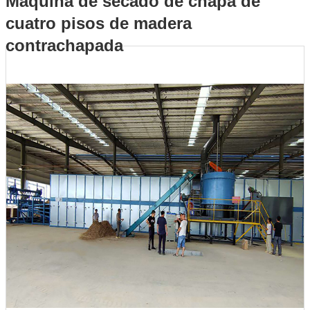
Máquina de secado de chapa de
cuatro pisos de madera
cuatro pisos de madera contrachapada
contrachapada