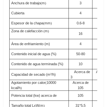
Anchura de trabajo
m
3
3
(
)
Cubierta
4
4
Espesor de la chapa
mm
0.6-8
0.6-
(
)
Zona de calefacción
m
(
)
16
18
Área de enfriamiento (m)
4
4
Contenido inicial de agua (%)
50-80
50-8
Contenido de agua terminada (%)
10
10
Acerca de
Acerca
Capacidad de secado (m³/h)
3
3.3
Agotamiento por calor
10000
Acerca de
Acer
(
kcal/h
105
de11
)
Potencia total (kw)
acerca de
105
110
Tamaño total LxW
m
31*5.5
33*5
(
)