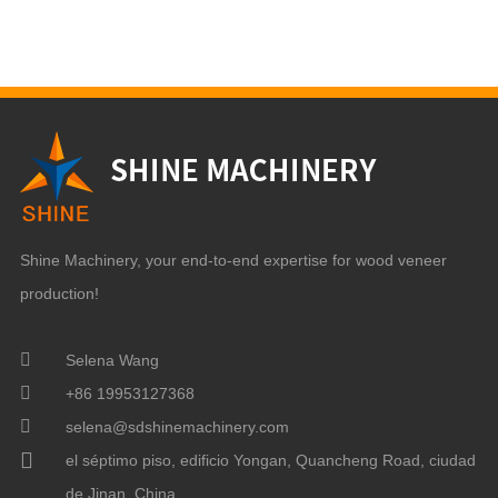
Shine Machinery, your end-to-end expertise for wood veneer
production!
Selena Wang
+86 19953127368
selena@sdshinemachinery.com
el séptimo piso, edificio Yongan, Quancheng Road, ciudad
de Jinan, China