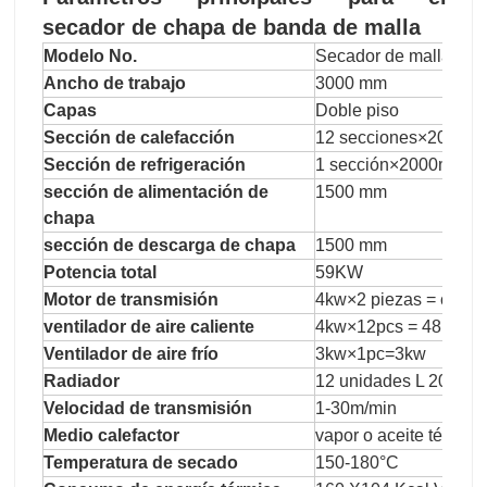
secador de chapa de banda de malla
Modelo No.
Secador de malla de 
Ancho de trabajo
3000 mm
Capas
Doble piso
Sección de calefacción
12 secciones×2000
Sección de refrigeración
1 sección×2000mm=
sección de alimentación de
1500 mm
chapa
sección de descarga de chapa
1500 mm
Potencia total
59KW
Motor de transmisión
4kw×2 piezas = contro
ventilador de aire caliente
4kw×12pcs = 48kw
Ventilador de aire frío
3kw×1pc=3kw
Radiador
12 unidades L 200
Velocidad de transmisión
1-30m/min
Medio calefactor
vapor o aceite térmico
Temperatura de secado
150-180°C