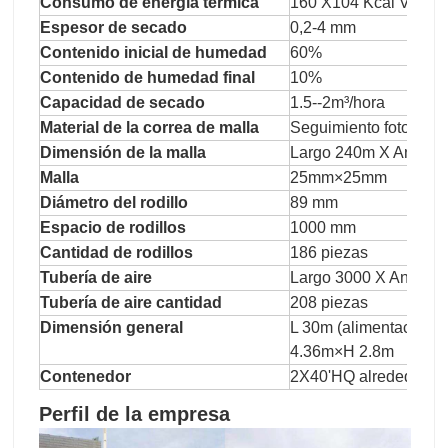
Consumo de energía térmica
160 X104 Kcal Vapor 
Espesor de secado
0,2-4 mm
Contenido inicial de humedad
60%
Contenido de humedad final
10%
Capacidad de secado
1.5--2m³/hora
Material de la correa de malla
Seguimiento fotoeléctr
Dimensión de la malla
Largo 240m X Ancho 
Malla
25mm×25mm
Diámetro del rodillo
89 mm
Espacio de rodillos
1000 mm
Cantidad de rodillos
186 piezas
Tubería de aire
Largo 3000 X Ancho 3
Tubería de aire cantidad
208 piezas
Dimensión general
L 30m (alimentación1
4.36m×H 2.8m
Contenedor
2X40'HQ alrededor d
Perfil de la empresa