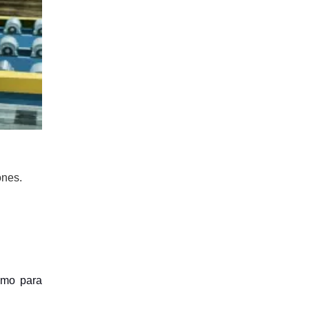
ones.
como para