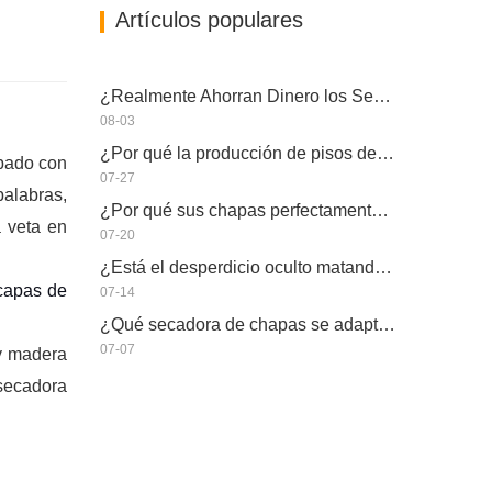
Artículos populares
¿Realmente Ahorran Dinero los Secadores de Chapa Más Grandes?
08-03
¿Por qué la producción de pisos de eucalipto necesita un secador de chapas?
opado con
07-27
alabras,
¿Por qué sus chapas perfectamente secadas se rehumedecen?
 veta en
07-20
¿Está el desperdicio oculto matando la capacidad real de su secador de chapas?
 capas de
07-14
¿Qué secadora de chapas se adapta a su fábrica?
07-07
y madera
 secadora