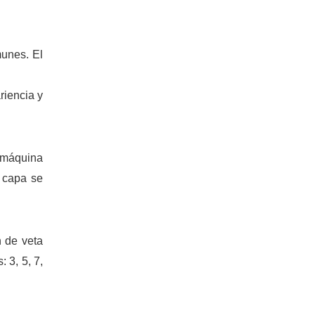
munes. El
riencia y
a máquina
 capa se
n de veta
 3, 5, 7,