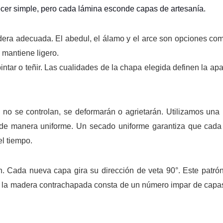
er simple, pero cada lámina esconde capas de artesanía.
dera adecuada. El abedul, el álamo y el arce son opciones co
 mantiene ligero.
pintar o teñir. Las cualidades de la chapa elegida definen la apa
 no se controlan, se deformarán o agrietarán. Utilizamos un
de manera uniforme. Un secado uniforme garantiza que cada
l tiempo.
n. Cada nueva capa gira su dirección de veta 90°. Este patró
o, la madera contrachapada consta de un número impar de capas: