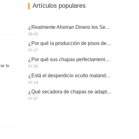
Artículos populares
¿Realmente Ahorran Dinero los Secadores de Chapa Más Grandes?
08-03
¿Por qué la producción de pisos de eucalipto necesita un secador de chapas?
07-27
¿Por qué sus chapas perfectamente secadas se rehumedecen?
ar lo
07-20
¿Está el desperdicio oculto matando la capacidad real de su secador de chapas?
07-14
¿Qué secadora de chapas se adapta a su fábrica?
07-07