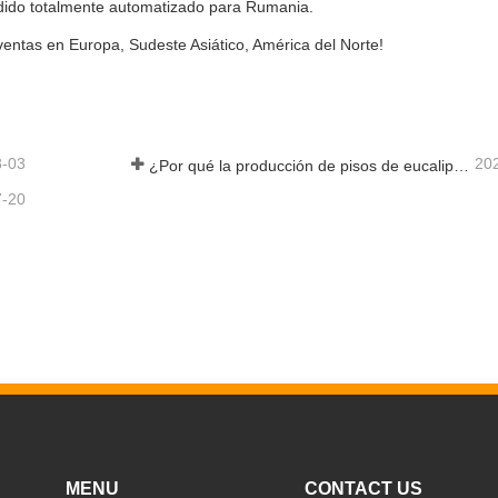
edido totalmente automatizado para Rumania.
ventas en Europa, Sudeste Asiático, América del Norte!
8-03
20
¿Por qué la producción de pisos de eucalipto necesita un secador de chapas?
7-20
MENU
CONTACT US