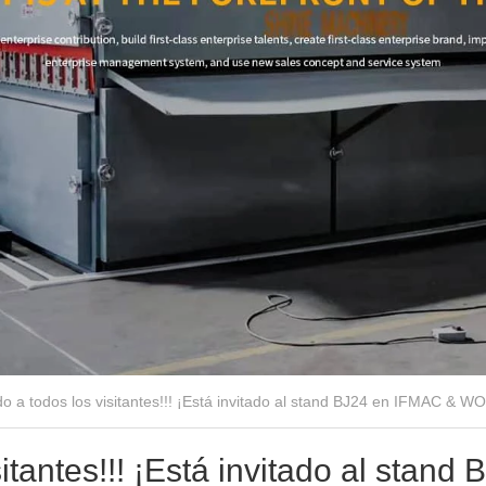
o a todos los visitantes!!! ¡Está invitado al stand BJ24 en IFMAC &
itantes!!! ¡Está invitado al stand 