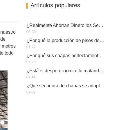
Artículos populares
¿Realmente Ahorran Dinero los Secadores de Chapa Más Grandes?
 nuestro
08-03
 de
¿Por qué la producción de pisos de eucalipto necesita un secador de chapas?
0 metros
07-27
te todo
¿Por qué sus chapas perfectamente secadas se rehumedecen?
07-20
¿Está el desperdicio oculto matando la capacidad real de su secador de chapas?
07-14
¿Qué secadora de chapas se adapta a su fábrica?
07-07