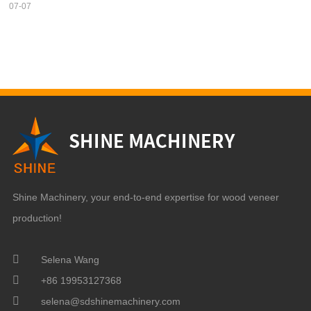
07-07
Shine Machinery, your end-to-end expertise for wood veneer
production!
Selena Wang
+86 19953127368
selena@sdshinemachinery.com