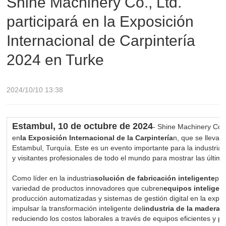
Shine Machinery Co., Ltd.
participará en la Exposición
2024 en Turke
Internacional de Carpintería
2024 en Turke
2024/10/10 13:38
Estambul, 10 de octubre de 2024
- Shine Machinery Co.,
en
la Exposición Internacional de la Carpintería
n, que se llevar
Estambul, Turquía. Este es un evento importante para la industria
y visitantes profesionales de todo el mundo para mostrar las última
Como líder en la industria
solución de fabricación inteligente
pro
variedad de productos innovadores que cubren
equipos inteligent
producción automatizadas y sistemas de gestión digital en la exp
impulsar la transformación inteligente del
industria de la madera
,
reduciendo los costos laborales a través de equipos eficientes y pr