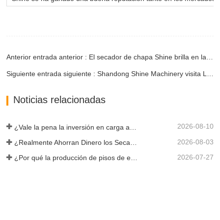
Anterior entrada anterior : El secador de chapa Shine brilla en la exposición de maquinaria para trabajar la madera en Turquía
Siguiente entrada siguiente : Shandong Shine Machinery visita Letonia para realizar un seguimiento de sus clientes después de la exposición internacional de maquinaria para trabajar la madera de Türkiye
Noticias relacionadas
2026-08-10
¿Vale la pena la inversión en carga automática?
2026-08-03
¿Realmente Ahorran Dinero los Secadores de Chapa Más Grandes?
2026-07-27
¿Por qué la producción de pisos de eucalipto necesita un secador de chapas?