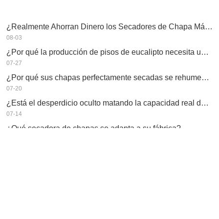
¿Realmente Ahorran Dinero los Secadores de Chapa Más Grandes?
08-03
¿Por qué la producción de pisos de eucalipto necesita un secador de chapas?
07-27
¿Por qué sus chapas perfectamente secadas se rehumedecen?
07-20
¿Está el desperdicio oculto matando la capacidad real de su secador de chapas?
07-14
¿Qué secadora de chapas se adapta a su fábrica?
07-07