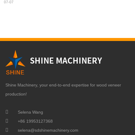
07-07
Shine Machinery, your end-to-end expertise for wood veneer
production!
Selena Wang
+86 19953127368
selena@sdshinemachinery.com