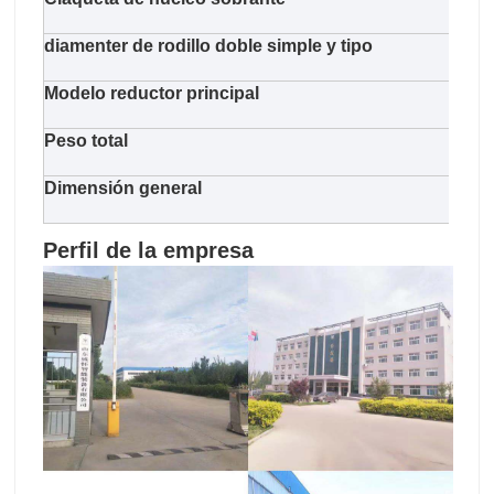
diamenter de rodillo doble simple y tipo
125 
Modelo reductor principal
Supe
Peso total
1300
Dimensión general
580
Perfil de la empresa