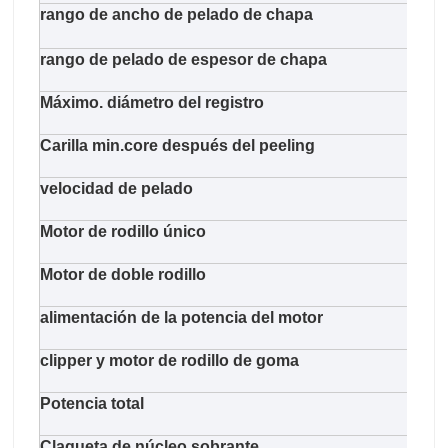
rango de ancho de pelado de chapa
660
rango de pelado de espesor de chapa
1,0-
Máximo. diámetro del registro
650
Carilla min.core después del peeling
38 
velocidad de pelado
48m/
Motor de rodillo único
11kw
Motor de doble rodillo
11kw
alimentación de la potencia del motor
11k
clipper y motor de rodillo de goma
5.5k
Potencia total
62.7
Claqueta de núcleo sobrante
neum