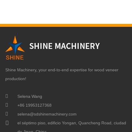
Shine Machinery, your end-to-end expertise for wood veneer
production!
Selena Wang
+86 19953127368
selena@sdshinemachinery.com
el séptimo piso, edificio Yongan, Quancheng Road, ciudad
de Jinan, China