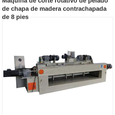
Máquina de corte rotativo de pelado
de chapa de madera contrachapada
pelado de chapa de madera contrachapada de 8 pies
de 8 pies