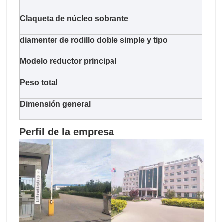
Claqueta de núcleo sobrante
neum
diamenter de rodillo doble simple y tipo
125 
Modelo reductor principal
Supe
Peso total
1300
Dimensión general
580
Perfil de la empresa