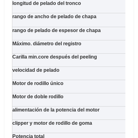
longitud de pelado del tronco
270
rango de ancho de pelado de chapa
660
rango de pelado de espesor de chapa
1,0-
Máximo. diámetro del registro
650
Carilla min.core después del peeling
38 
velocidad de pelado
48m/
Motor de rodillo único
11kw
Motor de doble rodillo
11kw
alimentación de la potencia del motor
11k
clipper y motor de rodillo de goma
5.5k
Potencia total
62.7