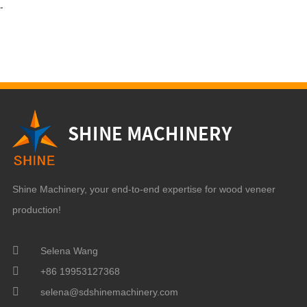
-
Shine Machinery, your end-to-end expertise for wood veneer
production!
Selena Wang
+86 19953127368
selena@sdshinemachinery.com