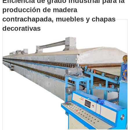
Eficiencia de grado industrial para la
producción de madera
madera contrachapada, muebles y chapas decorativas
contrachapada, muebles y chapas
decorativas