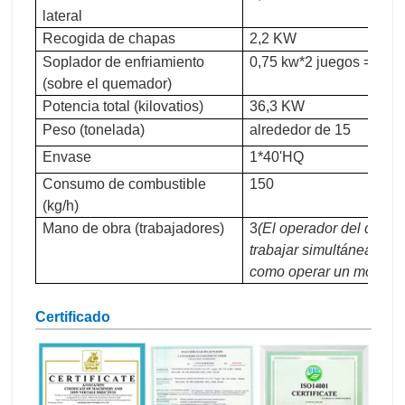
lateral
Recogida de chapas
2,2 KW
Soplador de enfriamiento
0,75 kw*2 juegos = 1,5
(sobre el quemador)
Potencia total (kilovatios)
36,3 KW
Peso (tonelada)
alrededor de 15
Envase
1*40'HQ
Consumo de combustible
150
(kg/h)
Mano de obra (trabajadores)
3
(El operador del quem
trabajar simultáneamente
como operar un montac
Certificado