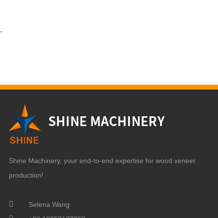
-
Shine Machinery, your end-to-end expertise for wood veneer
production!
Selena Wang