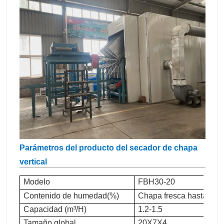
Parámetros del producto del secador de chapa
vertical
Modelo
FBH30-20
Contenido de humedad(%)
Chapa fresca hasta un
Capacidad (m³/H)
1.2-1.5
Tamaño global
20X7X4